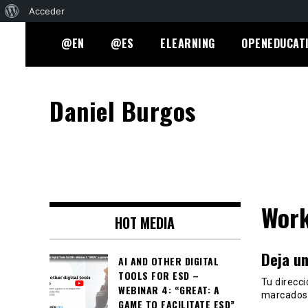
Acerca
Acceder
Skip
de
@EN
@ES
ELEARNING
OPENEDUCAT
to
WordPress
content
Daniel Burgos
Wor
HOT MEDIA
Deja u
AI AND OTHER DIGITAL
TOOLS FOR ESD –
Tu direcci
WEBINAR 4: “GREAT: A
marcados
GAME TO FACILITATE ESD”