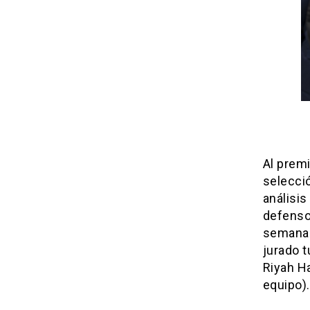
Al premi
selecció
análisis
defenso
semana i
jurado t
Riyah H
equipo).