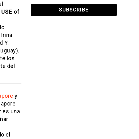
el
 USE of
do
Irina
d Y.
ruguay).
te los
te del
apore
y
gapore
y es una
eñar
o el