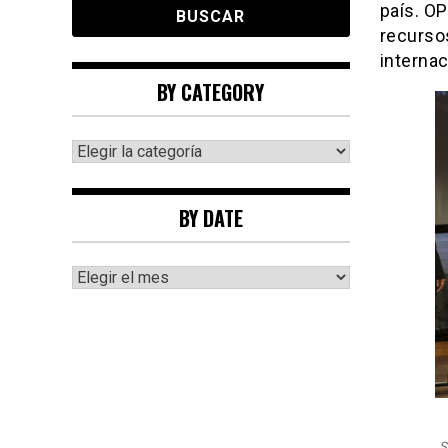
país. O
recursos
internac
BY CATEGORY
By
category
BY DATE
By
date
S