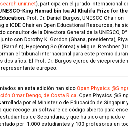
esearch.unir.net
), participa en el jurado internacional d
UNESCO-King Hamad bin Isa Al Khalifa Prize for the
 Education
. Prof. Dr. Daniel Burgos, UNESCO Chair on
ng e ICDE Chair en Open Educational Resources, ha si
o consultor de la Directora General de la UNESCO, Dª 
junto con Dorothy K. Gordon (Ghana, presidenta), Riya
(Barhéin), Hyojeong So (Korea) y Miguel Brechner (U
rman el tribunal internacional para este premio duran
 dos años. El Prof. Dr. Burgos ejerce de vicepresiden
y representante europeo.
miados en esta edición han sido
Open Physics @Sing
ción Omar Dengo, de Costa Rica
. Open Physics @Sin
arrollada por el Ministerio de Educación de Singapur 
va que recoge un software de código abierto para ens
 estudiantes de Secundaria, y que ha sido ampliado e
ntado por 1.000 estudiantes y 100 profesores en tod