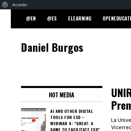
Acerca
Acceder
Skip
de
@EN
@ES
ELEARNING
OPENEDUCAT
to
WordPress
content
Daniel Burgos
UNIR
HOT MEDIA
Prem
AI AND OTHER DIGITAL
TOOLS FOR ESD –
La Unive
WEBINAR 4: “GREAT: A
Vicerre
GAME TO FACILITATE ESD”