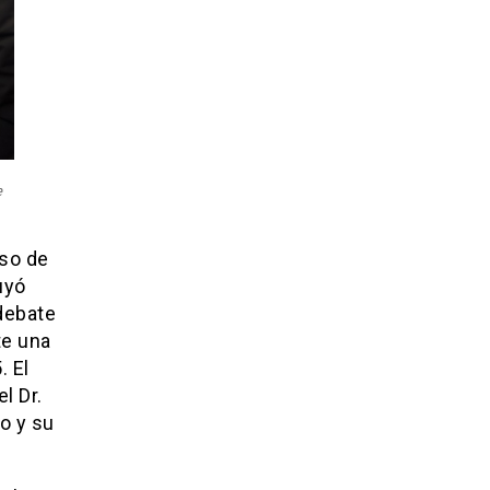
e
eso de
uyó
 debate
te una
. El
l Dr.
o y su