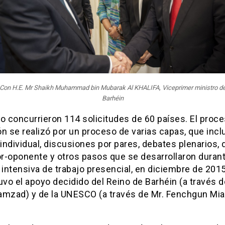
Con H.E. Mr Shaikh Muhammad bin Mubarak Al KHALIFA, Viceprimer ministro d
Barhéin
o concurrieron 114 solicitudes de 60 países. El proc
n se realizó por un proceso de varias capas, que incl
 individual, discusiones por pares, debates plenarios,
r-oponente y otros pasos que se desarrollaron duran
ntensiva de trabajo presencial, en diciembre de 2015
uvo el apoyo decidido del Reino de Barhéin (a través de
amzad) y de la UNESCO (a través de Mr. Fenchgun Mia