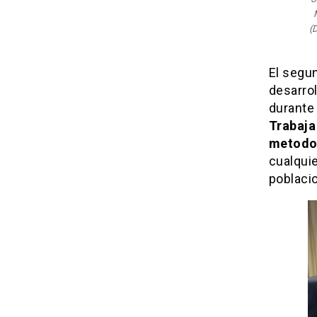
(
El segu
desarrol
durante
Trabaja
metodol
cualqui
poblacio