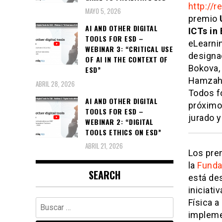
http://r
MAYO 5, 2026
premio
AI AND OTHER DIGITAL
ICTs in
TOOLS FOR ESD –
eLearni
WEBINAR 3: “CRITICAL USE
designad
OF AI IN THE CONTEXT OF
Bokova, 
ESD”
Hamzah 
ABRIL 28, 2026
Todos fo
AI AND OTHER DIGITAL
próximos
TOOLS FOR ESD –
jurado 
WEBINAR 2: “DIGITAL
TOOLS ETHICS ON ESD”
ABRIL 21, 2026
Los pre
la
Funda
SEARCH
está des
iniciati
Buscar:
Física a
impleme