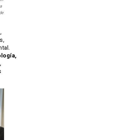
a
de
,
s,
tal.
ología,
,
s