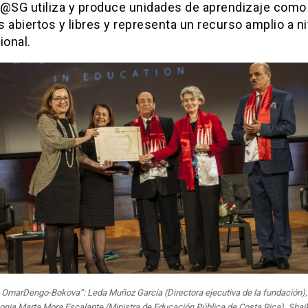
P@SG utiliza y produce unidades de aprendizaje como
 abiertos y libres y representa un recurso amplio a ni
ional.
OmarDengo-Bokova”: Leda Muñoz García (Directora ejecutiva de la fundación),
onia Marta Mora Escalante (Ministra de Educación Pública de Costa Rica), Shai