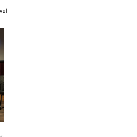
vel
kh