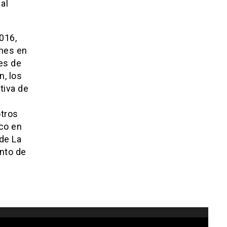
al
016,
ones en
tes de
n, los
tiva de
otros
sco en
 de La
nto de