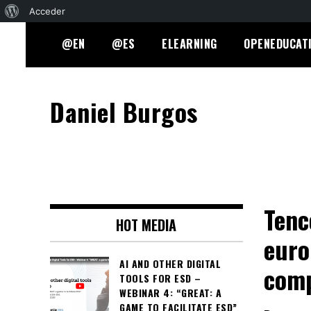
Acerca
Acceder
Skip
de
@EN
@ES
ELEARNING
OPENEDUCAT
to
WordPress
content
Daniel Burgos
Tenc
HOT MEDIA
euro
AI AND OTHER DIGITAL
comp
TOOLS FOR ESD –
WEBINAR 4: “GREAT: A
GAME TO FACILITATE ESD”