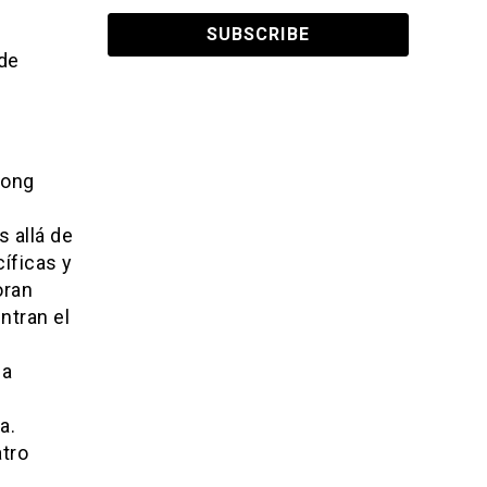
 de
long
 allá de
cíficas y
oran
ntran el
na
a.
atro