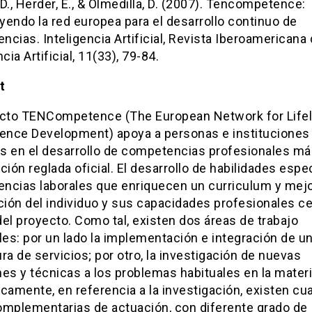
D., Herder, E., & Olmedilla, D. (2007). Tencompetence:
endo la red europea para el desarrollo continuo de
cias. Inteligencia Artificial, Revista Iberoamericana
cia Artificial, 11(33), 79-84.
t
ecto TENCompetence (The European Network for Life
nce Development) apoya a personas e instituciones
s en el desarrollo de competencias profesionales más
ción reglada oficial. El desarrollo de habilidades espe
ncias laborales que enriquecen un curriculum y mej
ción del individuo y sus capacidades profesionales ce
el proyecto. Como tal, existen dos áreas de trabajo
les: por un lado la implementación e integración de u
ra de servicios; por otro, la investigación de nuevas
es y técnicas a los problemas habituales en la materi
camente, en referencia a la investigación, existen cu
omplementarias de actuación, con diferente grado de