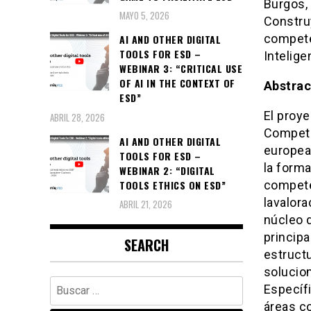
Burgos, 
MAYO 5, 2026
Construy
competen
AI AND OTHER DIGITAL
TOOLS FOR ESD –
Inteligen
WEBINAR 3: “CRITICAL USE
OF AI IN THE CONTEXT OF
Abstrac
ESD”
El proy
ABRIL 28, 2026
Compete
AI AND OTHER DIGITAL
europea
TOOLS FOR ESD –
la forma
WEBINAR 2: “DIGITAL
TOOLS ETHICS ON ESD”
compete
lavalora
ABRIL 21, 2026
núcleo d
principa
SEARCH
estructu
solucion
Buscar:
Específi
áreas c