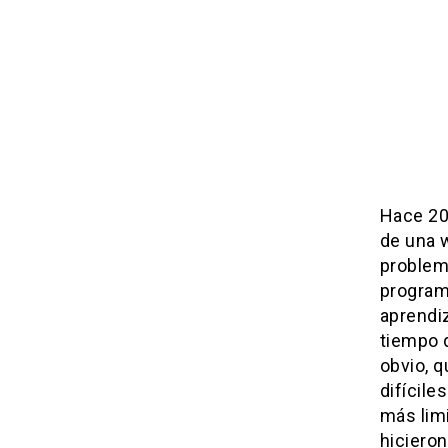
Hace 20
de una w
problem
program
aprendiz
tiempo 
obvio, q
difícile
más lim
hiciero