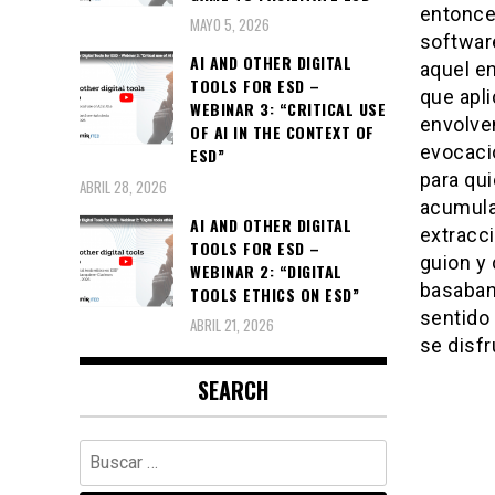
entonces
MAYO 5, 2026
softwar
AI AND OTHER DIGITAL
aquel en
TOOLS FOR ESD –
que apli
WEBINAR 3: “CRITICAL USE
envolven
OF AI IN THE CONTEXT OF
evocació
ESD”
para qui
ABRIL 28, 2026
acumulac
AI AND OTHER DIGITAL
extracc
TOOLS FOR ESD –
guion y
WEBINAR 2: “DIGITAL
basaban 
TOOLS ETHICS ON ESD”
sentido 
ABRIL 21, 2026
se disf
SEARCH
Buscar: