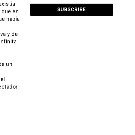
xistía
, que en
ue había
iva y de
nfinita
de un
el
ectador,