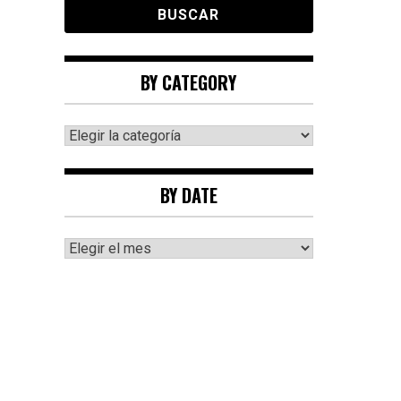
BY CATEGORY
By
category
BY DATE
By
date