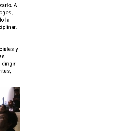
arlo. A
ogos,
o la
plinar.
ciales y
as
dirigir
ntes,