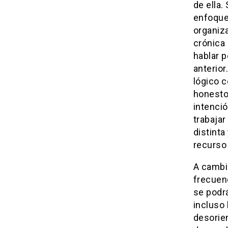
de ella.
enfoques
organiz
crónica 
hablar p
anterio
lógico 
honesto 
intenció
trabaja
distinta
recurso 
A cambi
frecuen
se podrá
incluso 
desorie