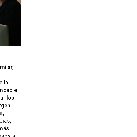
milar,
e la
endable
ar los
rgen
a,
cias,
 más
esos a