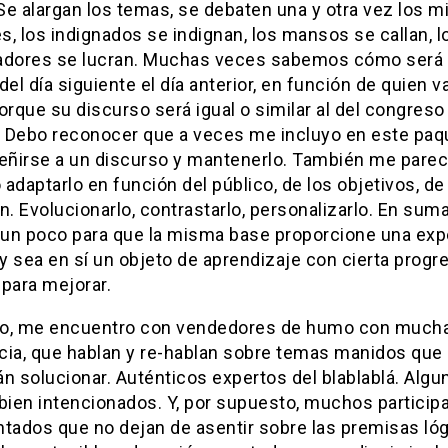
 Se alargan los temas, se debaten una y otra vez los 
, los indignados se indignan, los mansos se callan, l
adores se lucran. Muchas veces sabemos cómo será 
del día siguiente el día anterior, en función de quien v
orque su discurso será igual o similar al del congreso
r. Debo reconocer que a veces me incluyo en este paq
ceñirse a un discurso y mantenerlo. También me pare
adaptarlo en función del público, de los objetivos, de 
n. Evolucionarlo, contrastarlo, personalizarlo. En suma
r un poco para que la misma base proporcione una exp
 y sea en sí un objeto de aprendizaje con cierta progr
para mejorar.
o, me encuentro con vendedores de humo con much
cia, que hablan y re-hablan sobre temas manidos que
n solucionar. Auténticos expertos del blablablá. Algu
bien intencionados. Y, por supuesto, muchos particip
ntados que no dejan de asentir sobre las premisas ló