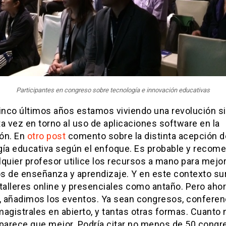
Participantes en congreso sobre tecnología e innovación educativas
inco últimos años estamos viviendo una revolución si
a vez en torno al uso de aplicaciones software en la
ón. En
otro post
comento sobre la distinta acepción d
gía educativa según el enfoque. Es probable y recom
quier profesor utilice los recursos a mano para mejor
s de enseñanza y aprendizaje. Y en este contexto su
talleres online y presenciales como antaño. Pero ahor
 añadimos los eventos. Ya sean congresos, conferen
agistrales en abierto, y tantas otras formas. Cuanto
 parece que mejor. Podría citar no menos de 50 congr