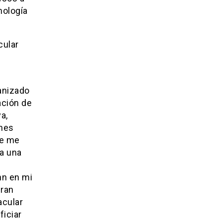
nología
cular
anizado
ación de
a,
ones
ue me
za una
hn en mi
gran
acular
ficiar