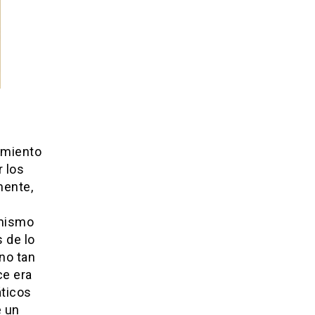
imiento
r los
mente,
 mismo
 de lo
no tan
ce era
áticos
e un