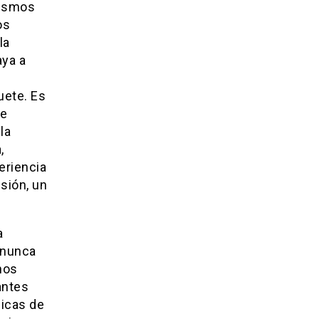
mismos
os
la
aya a
uete. Es
ce
la
,
eriencia
esión, un
a
 nunca
nos
antes
gicas de