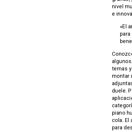
nivel m
e innov
«El 
para
benef
Conozco
algunos
temas y
montar 
adjuntas
duele. P
aplicac
categorí
piano h
cola. El
para des