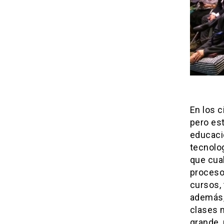
En los c
pero est
educaci
tecnolo
que cual
proceso
cursos, 
además,
clases m
grande,