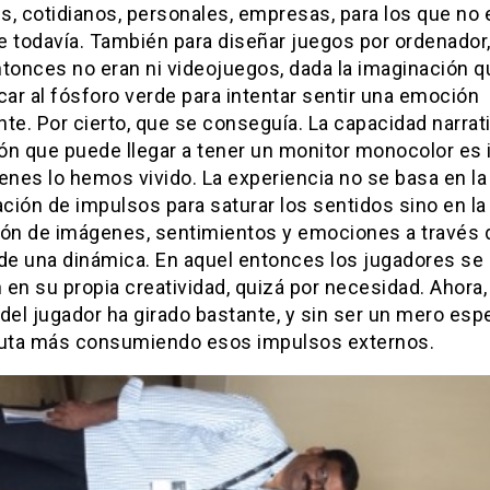
, cotidianos, personales, empresas, para los que no e
e todavía. También para diseñar juegos por ordenador
tonces no eran ni videojuegos, dada la imaginación q
car al fósforo verde para intentar sentir una emoción
te. Por cierto, que se conseguía. La capacidad narrat
n que puede llegar a tener un monitor monocolor es i
enes lo hemos vivido. La experiencia no se basa en la
ión de impulsos para saturar los sentidos sino en la
ión de imágenes, sentimientos y emociones a través 
 de una dinámica. En aquel entonces los jugadores se
en su propia creatividad, quizá por necesidad. Ahora, 
del jugador ha girado bastante, y sin ser un mero esp
ruta más consumiendo esos impulsos externos.