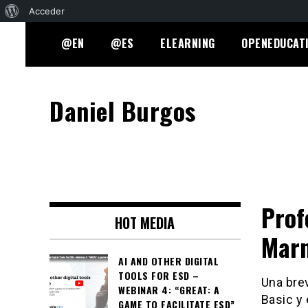
Acerca
Acceder
Skip
de
@EN
@ES
ELEARNING
OPENEDUCAT
to
WordPress
content
Daniel Burgos
Prof
HOT MEDIA
Mar
AI AND OTHER DIGITAL
TOOLS FOR ESD –
Una bre
WEBINAR 4: “GREAT: A
Basic y
GAME TO FACILITATE ESD”