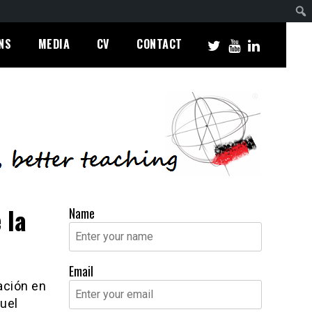
NS
MEDIA
CV
CONTACT
 la
Name
Email
ación en
uel