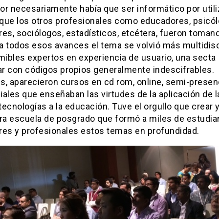
r necesariamente había que ser informático por utiliz
que los otros profesionales como educadores, psicól
es, sociólogos, estadísticos, etcétera, fueron tomand
a todos esos avances el tema se volvió más multidisci
mibles expertos en experiencia de usuario, una secta
lar con códigos propios generalmente indescifrables.
s, aparecieron cursos en cd rom, online, semi-presen
ales que enseñaban las virtudes de la aplicación de l
ecnologías a la educación. Tuve el orgullo que crear y 
era escuela de posgrado que formó a miles de estudia
res y profesionales estos temas en profundidad.