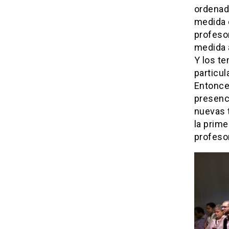
ordenado
medida 
profesor
medida 
Y los te
particu
Entonce
presenci
nuevas t
la prim
profeso